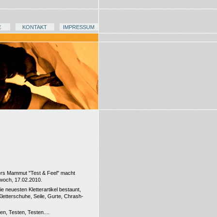
E
KONTAKT
IMPRESSUM
ers Mammut "Test & Feel" macht
twoch, 17.02.2010.
e neuesten Kletterartikel bestaunt,
Kletterschuhe, Seile, Gurte, Chrash-
n, Testen, Testen....