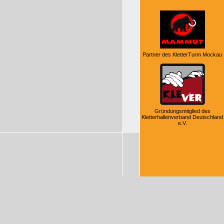
Partner des KletterTurm Mockau
Gründungsmitglied des
Kletterhallenverband Deutschland
e.V.